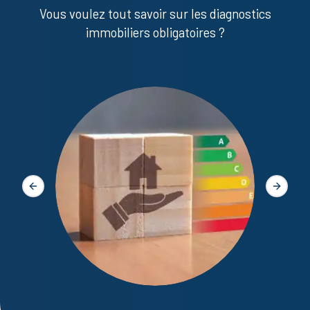
Vous voulez tout savoir sur les diagnostics
immobiliers obligatoires ?
Diagno
Slide précédente
Slide s